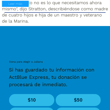
parte, lo típico no es lo que necesitamos ahora
Leer más
mismo", dijo Stratton, describiéndose como madre
de cuatro hijos e hija de un maestro y veterano
de la Marina.
Dona para elegir a Juliana
Si has guardado tu información con
ActBlue Express, tu donación se
procesará de inmediato.
$10
$50