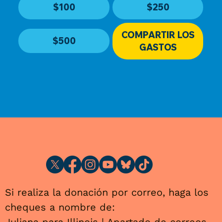
$250
$100
COMPARTIR LOS
$500
GASTOS
Si realiza la donación por correo, haga los
cheques a nombre de: